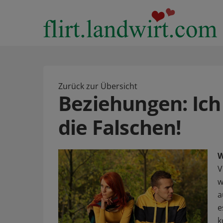
Zurück zur Übersicht
Beziehungen: Ich
die Falschen!
W
V
w
a
e
k