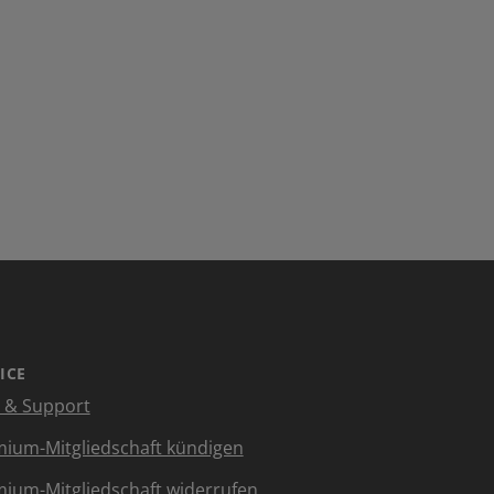
ICE
e & Support
ium-Mitgliedschaft kündigen
ium-Mitgliedschaft widerrufen