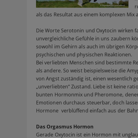
r
als das Resultat aus einem komplexen Mix
Die Worte Serotonin und Oxytocin wirken fa
unvergleichliche Gefühle in uns zaubern k
sowohl im Gehirn als auch im übrigen Kör
psychischen und physischen Reaktionen.
Bei verliebten Menschen sind bestimmte Re
als andere. So weist beispielsweise die Am
von Angst zuständig ist, einen wesentlich g
„unverliebten“ Zustand. Liebe ist keine rati
bunten Hormonmix und Pheromone, denen wir
Emotionen durchaus steuerbar, doch lasse
Hormone verblüffend einfach aus der Bahn
Das Orgasmus Hormon
Gerade Oxytocin ist ein Hormon mit unglaub