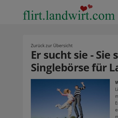
Zurück zur Übersicht
Er sucht sie - Sie 
Singlebörse für L
W
L
m
E
e
m