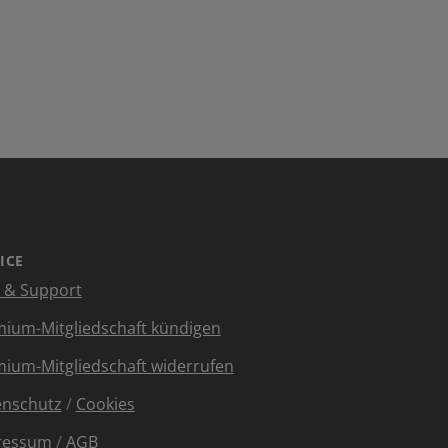
ICE
e & Support
ium-Mitgliedschaft kündigen
ium-Mitgliedschaft widerrufen
enschutz
/
Cookies
ressum
/
AGB