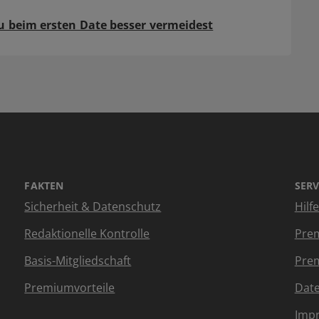
u beim ersten Date besser vermeidest
FAKTEN
SERV
Sicherheit & Datenschutz
Hilf
Redaktionelle Kontrolle
Prem
Basis-Mitgliedschaft
Prem
Premiumvorteile
Dat
Imp