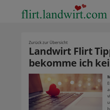
Zurück zur Übersicht
Landwirt Flirt T
bekomme ich kei
M
E
a
v
u
b