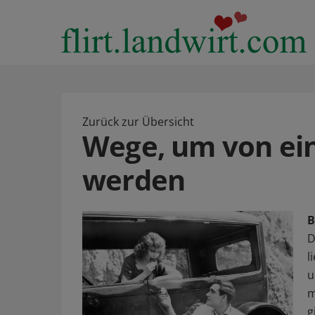
Zurück zur Übersicht
Wege, um von ein
werden
B
D
l
u
m
g