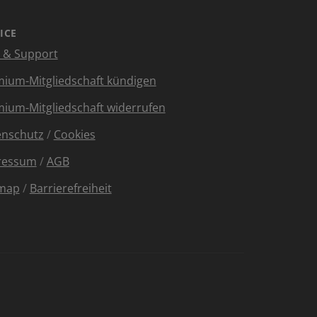
ICE
e & Support
ium-Mitgliedschaft kündigen
ium-Mitgliedschaft widerrufen
enschutz
/
Cookies
ressum
/
AGB
emap
/
Barrierefreiheit