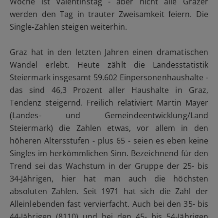
Woche ist Valentinstag - aber nicht alle Grazer
werden den Tag in trauter Zweisamkeit feiern. Die
Single-Zahlen steigen weiterhin.
Graz hat in den letzten Jahren einen dramatischen
Wandel erlebt. Heute zählt die Landesstatistik
Steiermark insgesamt 59.602 Einpersonenhaushalte -
das sind 46,3 Prozent aller Haushalte in Graz,
Tendenz steigernd. Freilich relativiert Martin Mayer
(Landes- und Gemeindeentwicklung/Land
Steiermark) die Zahlen etwas, vor allem in den
höheren Altersstufen - plus 65 - seien es eben keine
Singles im herkömmlichen Sinn. Bezeichnend für den
Trend sei das Wachstum in der Gruppe der 25- bis
34-Jährigen, hier hat man auch die höchsten
absoluten Zahlen. Seit 1971 hat sich die Zahl der
Alleinlebenden fast vervierfacht. Auch bei den 35- bis
44-Jährigen (8110) und bei den 45- bis 54-Jährigen