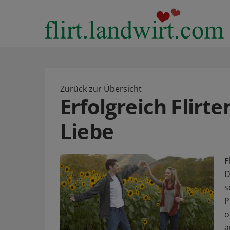
Zurück zur Übersicht
Erfolgreich Flirte
Liebe
F
D
s
P
o
a