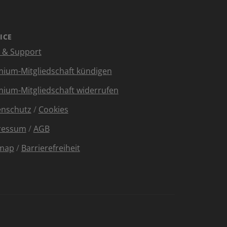
ICE
e & Support
ium-Mitgliedschaft kündigen
ium-Mitgliedschaft widerrufen
enschutz
/
Cookies
ressum
/
AGB
emap
/
Barrierefreiheit