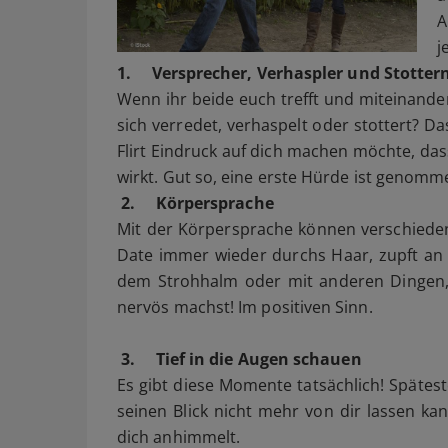
A
j
1.
Versprecher, Verhaspler und Stotter
Wenn ihr beide euch trefft und miteinander
sich verredet, verhaspelt oder stottert? Da
Flirt Eindruck auf dich machen möchte, da
wirkt. Gut so, eine erste Hürde ist genom
2.
Körpersprache
Mit der Körpersprache können verschieden
Date immer wieder durchs Haar, zupft an 
dem Strohhalm oder mit anderen Dingen, 
nervös machst! Im positiven Sinn.
3.
Tief in die Augen schauen
Es gibt diese Momente tatsächlich! Späteste
seinen Blick nicht mehr von dir lassen kan
dich anhimmelt.