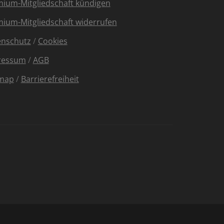
ium-Mitgliedschaft kündigen
ium-Mitgliedschaft widerrufen
enschutz
/
Cookies
ressum
/
AGB
emap
/
Barrierefreiheit