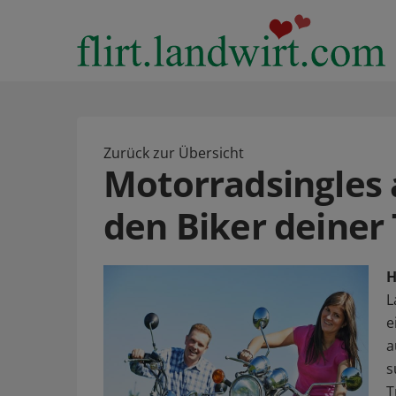
Zurück zur Übersicht
Motorradsingles 
den Biker deiner
H
L
e
a
s
T