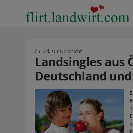
Zurück zur Übersicht
Landsingles aus 
Deutschland und
S
B
S
E
e
f