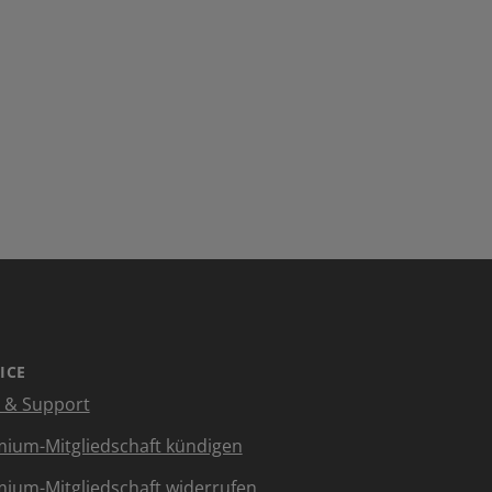
ICE
e & Support
ium-Mitgliedschaft kündigen
ium-Mitgliedschaft widerrufen