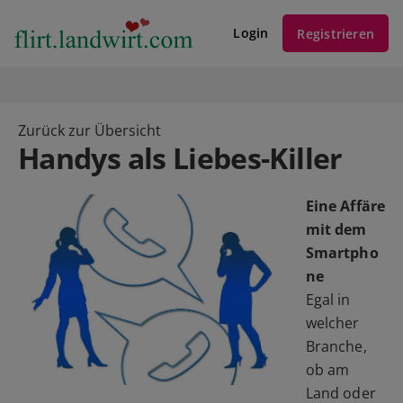
Login
Registrieren
Zurück zur Übersicht
Handys als Liebes-Killer
Eine Affäre
mit dem
Smartpho
ne
Egal in
welcher
Branche,
ob am
Land oder