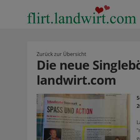
Zurück zur Übersicht
Die neue Singleb
landwirt.com
S
2
L
"
g