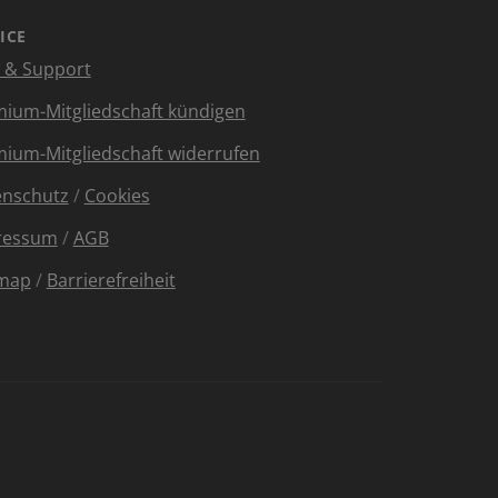
ICE
e & Support
ium-Mitgliedschaft kündigen
ium-Mitgliedschaft widerrufen
enschutz
/
Cookies
ressum
/
AGB
emap
/
Barrierefreiheit