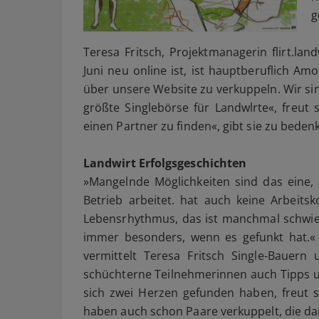
g
Teresa Fritsch, Projektmanagerin flirt.lan
Juni neu online ist, ist hauptberuflich A
über unsere Website zu verkuppeln. Wir si
größte Singlebörse für Landwlrte«, freut s
einen Partner zu finden«, gibt sie zu beden
Landwirt Erfolgsgeschichten
»Mangelnde Möglichkeiten sind das eine,
Betrieb arbeitet. hat auch keine Arbeit
Lebensrhythmus, das ist manchmal schwier
immer besonders, wenn es gefunkt hat.« Ü
vermittelt Teresa Fritsch Single-Bauern
schüchterne Teilnehmerinnen auch Tipps un
sich zwei Herzen gefunden haben, freut si
haben auch schon Paare verkuppelt, die da