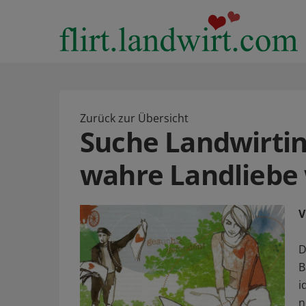
Zurück zur Übersicht
Suche Landwirtin
wahre Landliebe
V
D
B
i
n