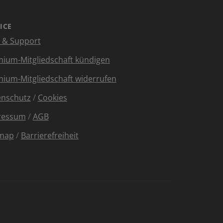
ICE
e & Support
ium-Mitgliedschaft kündigen
ium-Mitgliedschaft widerrufen
enschutz
/
Cookies
ressum
/
AGB
emap
/
Barrierefreiheit